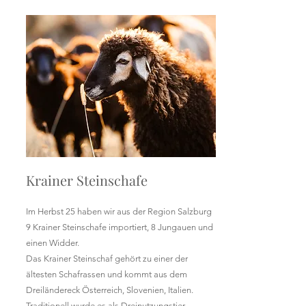
Krainer Steinschafe
Im Herbst 25 haben wir aus der Region Salzburg
9 Krainer Steinschafe importiert, 8 Jungauen und
einen Widder.
Das Krainer Steinschaf gehört zu einer der
ältesten Schafrassen und kommt aus dem
Dreiländereck Österreich, Slovenien, Italien.
Traditionell wurde es als Dreinutzungstier