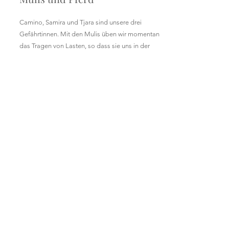
Camino, Samira und Tjara sind unsere drei
Gefährtinnen. Mit den Mulis üben wir momentan
das Tragen von Lasten, so dass sie uns in der
nächsten Saison bei den Arbeiten auf dem Hof
unterstützen können.
Hunde