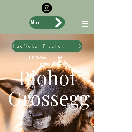
Nomady
Kauflokal Fischenthal
1000m.ü.M.
Biohof
Grossegg