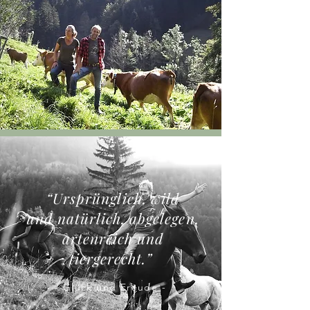
“Ursprünglich, wild
und
natürlich, abgelegen,
artenreich und
tiergerecht
.”
- Glück und Freude -